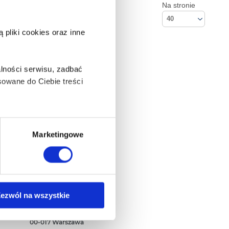
Na stronie
40
pliki cookies oraz inne
lności serwisu, zadbać
owane do Ciebie treści
ą także takie, które wymagają
Marketingowe
na ikonę w lewym dolnym
Kontakt
ezwól na wszystkie
Empik S.A
ul. Marszałkowska 104/122
anych osobowych, w tym
00-017 Warszawa