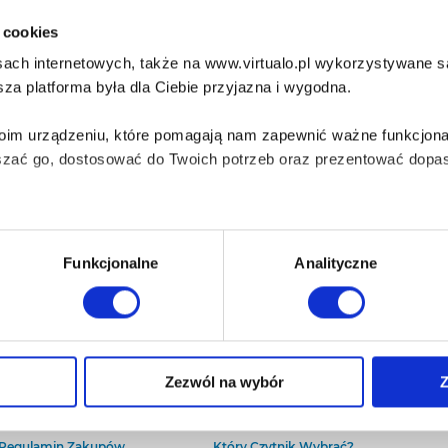
i cookies
ach internetowych, także na www.virtualo.pl wykorzystywane są 
za platforma była dla Ciebie przyjazna i wygodna.
Twoim urządzeniu, które pomagają nam zapewnić ważne funkcjona
szać go, dostosować do Twoich potrzeb oraz prezentować dopas
iezbędne do prawidłowego i bezpiecznego działania serwisu - s
Funkcjonalne
Analityczne
wi Twoje doświadczenia jeśli jesteś naszym Użytkownikiem.
 dobrowolna i można ją zmienić w dowolnym momencie, klikając 
O Virtualo
Baza wiedzy
Zezwól na wybór
Z
Kontakt
Który Format Ebooka Wybrać?
O Nas
Naucz Się Słuchać Audiobooków
aniu przez nas z plików cookies oraz o przetwarzaniu Twoich d
Regulamin Zakupów
Który Czytnik Wybrać?
ieniach, znajdziesz w naszej
Polityce prywatności
.