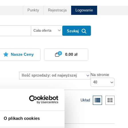
Punkty
Rejestracja
Logowanie
Cała oferta
Szukaj
0
Nasze Ceny
0.00 zł
Na stronie
Ilość sprzedaży: od najwyższej
40
Układ
O plikach cookies