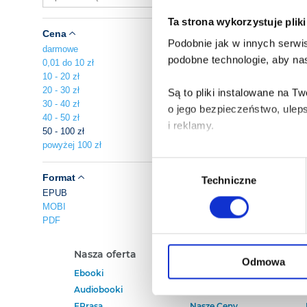
Ta strona wykorzystuje plik
Cena
Podobnie jak w innych serwis
darmowe
podobne technologie, aby nas
0,01 do 10 zł
10 - 20 zł
20 - 30 zł
Są to pliki instalowane na 
30 - 40 zł
o jego bezpieczeństwo, ulep
40 - 50 zł
i reklamy.
50 - 100 zł
powyżej 100 zł
Poza plikami, które są nam n
Wybór
Twojej zgody.
Format
Techniczne
zgody
EPUB
MOBI
Każda udzielona zgoda popra
PDF
Zgoda na pliki cookies jest
Nasza oferta
Polecamy
rogu strony.
Odmowa
Ebooki
Darmowe Ebooki
Audiobooki
Ebooki Na Kindle
Więcej informacji o korzyst
EPrasa
Nasze Ceny
o przysługujących Ci uprawn