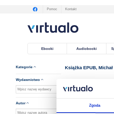
Pomoc
Kontakt
Ebooki
Audiobooki
S
Virtualo.pl
›
Książka EPUB, lektor Michał Milowi
Kategorie
Książka EPUB, Michał
Wydawnictwo
Brak pozycji.
Autor
Zgoda