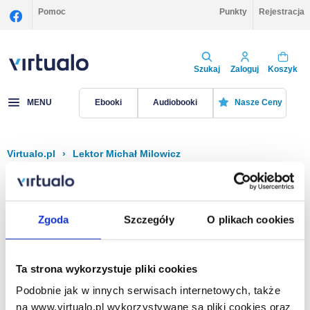
Pomoc
Punkty
Rejestracja
Szukaj
Zaloguj
Koszyk
MENU
Ebooki
Audiobooki
Nasze Ceny
Virtualo.pl
›
Lektor Michał Milowicz
Filtruj
Sortuj
Michał Milowicz
Zgoda
Szczegóły
O plikach cookies
Brak pozycji.
Ta strona wykorzystuje pliki cookies
Podobnie jak w innych serwisach internetowych, także
Na stronie
40
na www.virtualo.pl wykorzystywane są pliki cookies oraz