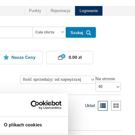
Punkty
Rejestracja
Logowanie
Cała oferta
Szukaj
0
Nasze Ceny
0.00 zł
Na stronie
Ilość sprzedaży: od najwyższej
40
Układ
O plikach cookies