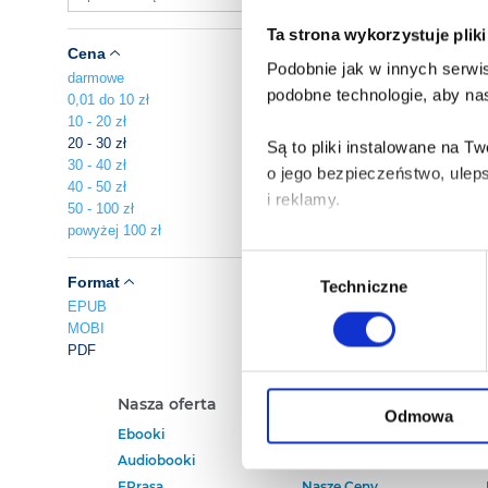
Ta strona wykorzystuje plik
Cena
Podobnie jak w innych serwis
darmowe
podobne technologie, aby nas
0,01 do 10 zł
10 - 20 zł
20 - 30 zł
Są to pliki instalowane na 
30 - 40 zł
o jego bezpieczeństwo, ulep
40 - 50 zł
i reklamy.
50 - 100 zł
powyżej 100 zł
Poza plikami, które są nam n
Wybór
Twojej zgody.
Format
Techniczne
zgody
EPUB
MOBI
Każda udzielona zgoda popra
PDF
Zgoda na pliki cookies jest
Nasza oferta
Polecamy
rogu strony.
Odmowa
Ebooki
Darmowe Ebooki
Audiobooki
Ebooki Na Kindle
Więcej informacji o korzyst
EPrasa
Nasze Ceny
o przysługujących Ci uprawn