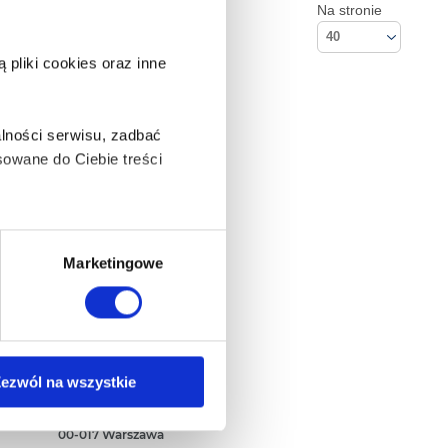
Na stronie
40
pliki cookies oraz inne
lności serwisu, zadbać
owane do Ciebie treści
ą także takie, które wymagają
Marketingowe
na ikonę w lewym dolnym
Kontakt
ezwól na wszystkie
Empik S.A
ul. Marszałkowska 104/122
anych osobowych, w tym
00-017 Warszawa