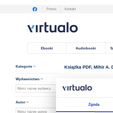
Pomoc
Kontakt
Ebooki
Audiobooki
S
Virtualo.pl
›
Książka PDF, lektor Mihir A. Desai
Kategorie
Książka PDF, Mihir A. 
Wydawnictwo
Brak pozycji.
Autor
Zgoda