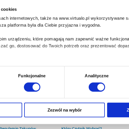
i cookies
ach internetowych, także na www.virtualo.pl wykorzystywane są 
za platforma była dla Ciebie przyjazna i wygodna.
Twoim urządzeniu, które pomagają nam zapewnić ważne funkcjona
szać go, dostosować do Twoich potrzeb oraz prezentować dopas
iezbędne do prawidłowego i bezpiecznego działania serwisu - s
Funkcjonalne
Analityczne
wi Twoje doświadczenia jeśli jesteś naszym Użytkownikiem.
 dobrowolna i można ją zmienić w dowolnym momencie, klikając 
O Virtualo
Baza wiedzy
Zezwól na wybór
Z
Kontakt
Który Format Ebooka Wybrać?
O Nas
Naucz Się Słuchać Audiobooków
aniu przez nas z plików cookies oraz o przetwarzaniu Twoich d
Regulamin Zakupów
Który Czytnik Wybrać?
ieniach, znajdziesz w naszej
Polityce prywatności
.