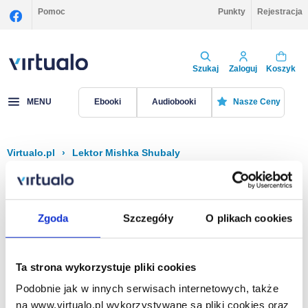
Pomoc
Punkty
Rejestracja
Szukaj
Zaloguj
Koszyk
MENU
Ebooki
Audiobooki
Nasze Ceny
Virtualo.pl
›
Lektor Mishka Shubaly
Filtruj
Sortuj
Mishka Shubaly
Zgoda
Szczegóły
O plikach cookies
Brak pozycji.
Ta strona wykorzystuje pliki cookies
Podobnie jak w innych serwisach internetowych, także
Na stronie
40
na www.virtualo.pl wykorzystywane są pliki cookies oraz