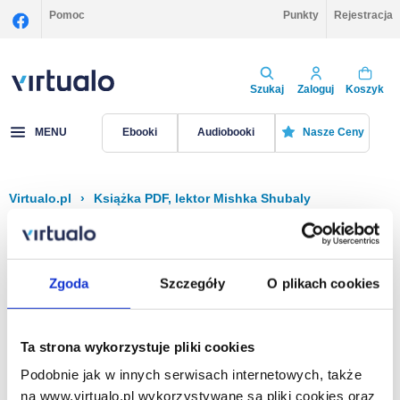
Pomoc
Punkty
Rejestracja
Szukaj
Zaloguj
Koszyk
MENU
Ebooki
Audiobooki
Nasze Ceny
Virtualo.pl
›
Książka PDF, lektor Mishka Shubaly
Filtruj
Sortuj
Książka PDF, Mishka Shubaly
Zgoda
Szczegóły
O plikach cookies
Brak pozycji.
Ta strona wykorzystuje pliki cookies
Podobnie jak w innych serwisach internetowych, także
Na stronie
40
na www.virtualo.pl wykorzystywane są pliki cookies oraz