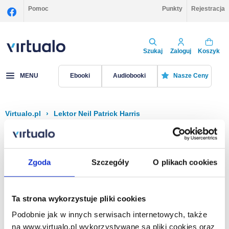
Pomoc
Punkty
Rejestracja
Szukaj
Zaloguj
Koszyk
MENU
Ebooki
Audiobooki
Nasze Ceny
Virtualo.pl
›
Lektor Neil Patrick Harris
Filtruj
Sortuj
Neil Patrick Harris
Zgoda
Szczegóły
O plikach cookies
Brak pozycji.
Ta strona wykorzystuje pliki cookies
Podobnie jak w innych serwisach internetowych, także
Na stronie
40
na www.virtualo.pl wykorzystywane są pliki cookies oraz