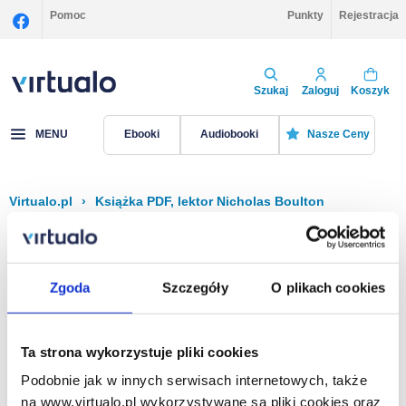
Pomoc
Punkty
Rejestracja
Szukaj
Zaloguj
Koszyk
MENU
Ebooki
Audiobooki
Nasze Ceny
Virtualo.pl
›
Książka PDF, lektor Nicholas Boulton
Filtruj
Sortuj
Książka PDF, Nicholas Boulton
Zgoda
Szczegóły
O plikach cookies
Brak pozycji.
Ta strona wykorzystuje pliki cookies
Podobnie jak w innych serwisach internetowych, także
Na stronie
40
na www.virtualo.pl wykorzystywane są pliki cookies oraz