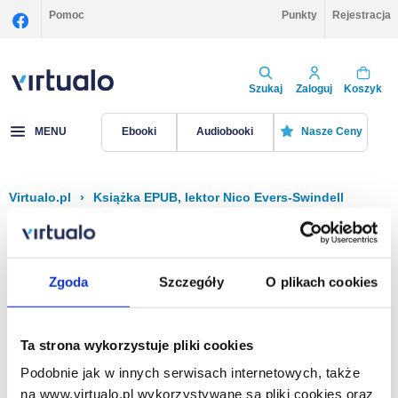
Pomoc
Punkty
Rejestracja
Szukaj
Zaloguj
Koszyk
MENU
Ebooki
Audiobooki
Nasze Ceny
Virtualo.pl
›
Książka EPUB, lektor Nico Evers-Swindell
Filtruj
Sortuj
Książka EPUB, Nico Evers-Swindell
Zgoda
Szczegóły
O plikach cookies
Brak pozycji.
Ta strona wykorzystuje pliki cookies
Podobnie jak w innych serwisach internetowych, także
Na stronie
40
na www.virtualo.pl wykorzystywane są pliki cookies oraz