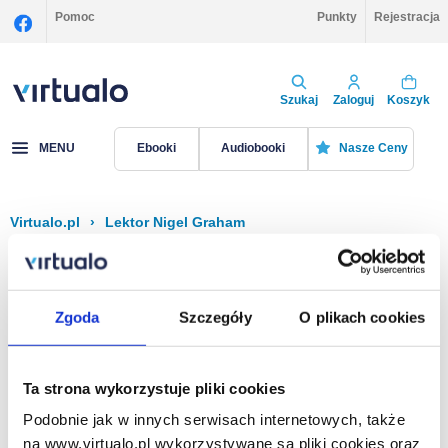
Pomoc
Punkty
Rejestracja
Szukaj
Zaloguj
Koszyk
MENU
Ebooki
Audiobooki
Nasze Ceny
Virtualo.pl
›
Lektor Nigel Graham
Filtruj
Sortuj
Nigel Graham
Zgoda
Szczegóły
O plikach cookies
Brak pozycji.
Ta strona wykorzystuje pliki cookies
Podobnie jak w innych serwisach internetowych, także
Na stronie
40
na www.virtualo.pl wykorzystywane są pliki cookies oraz