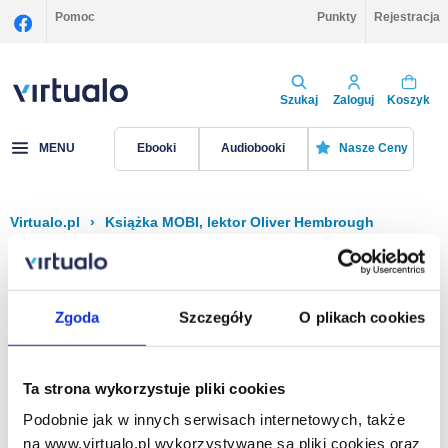
Pomoc
Punkty
Rejestracja
Szukaj
Zaloguj
Koszyk
MENU
Ebooki
Audiobooki
Nasze Ceny
Virtualo.pl
›
Książka MOBI, lektor OIiver Hembrough
Filtruj
Sortuj
Książka MOBI, OIiver Hembrough
Zgoda
Szczegóły
O plikach cookies
Brak pozycji.
Ta strona wykorzystuje pliki cookies
Podobnie jak w innych serwisach internetowych, także
Na stronie
40
na www.virtualo.pl wykorzystywane są pliki cookies oraz