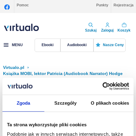
Pomoc
Punkty
Rejestracja
Szukaj
Zaloguj
Koszyk
MENU
Ebooki
Audiobooki
Nasze Ceny
Virtualo.pl
›
Książka MOBI, lektor Patricia (Audiobook Narrator) Hodge
Filtruj
Sortuj
Książka MOBI, Patricia (Audiobook Narrator)
Zgoda
Szczegóły
O plikach cookies
Hodge
Brak pozycji.
Ta strona wykorzystuje pliki cookies
Podobnie jak w innych serwisach internetowych, także