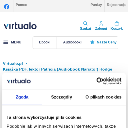
Pomoc
Punkty
Rejestracja
Szukaj
Zaloguj
Koszyk
MENU
Ebooki
Audiobooki
Nasze Ceny
Virtualo.pl
›
Książka PDF, lektor Patricia (Audiobook Narrator) Hodge
Filtruj
Sortuj
Książka PDF, Patricia (Audiobook Narrator)
Zgoda
Szczegóły
O plikach cookies
Hodge
Brak pozycji.
Ta strona wykorzystuje pliki cookies
Podobnie jak w innych serwisach internetowych, także