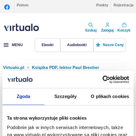
Pomoc
Punkty
Rejestracja
Szukaj
Zaloguj
Koszyk
MENU
Ebooki
Audiobooki
Nasze Ceny
Virtualo.pl
›
Książka PDF, lektor Paul Brecher
Filtruj
Sortuj
Książka PDF, Paul Brecher
Zgoda
Szczegóły
O plikach cookies
Brak pozycji.
Ta strona wykorzystuje pliki cookies
Podobnie jak w innych serwisach internetowych, także
Na stronie
40
na www.virtualo.pl wykorzystywane są pliki cookies oraz