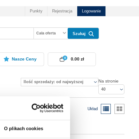
Punkty
Rejestracja
Logowanie
Cała oferta
Szukaj
0
Nasze Ceny
0.00 zł
Na stronie
Ilość sprzedaży: od najwyższej
40
Układ
O plikach cookies