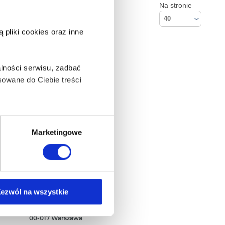
Na stronie
40
pliki cookies oraz inne
lności serwisu, zadbać
owane do Ciebie treści
ą także takie, które wymagają
Marketingowe
na ikonę w lewym dolnym
Kontakt
ezwól na wszystkie
Empik S.A
ul. Marszałkowska 104/122
anych osobowych, w tym
00-017 Warszawa