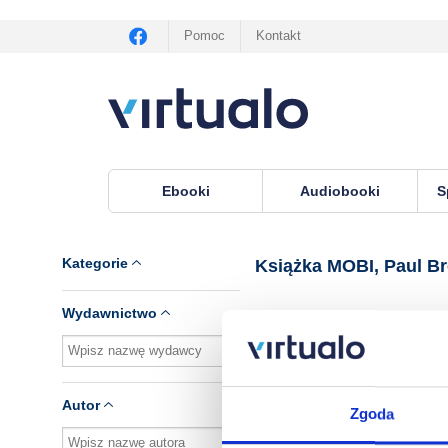
Pomoc
Kontakt
Ebooki
Audiobooki
S
Virtualo.pl
›
Książka MOBI, lektor Paul Brecher
Kategorie
Książka MOBI, Paul B
Wydawnictwo
Brak pozycji.
Autor
Zgoda