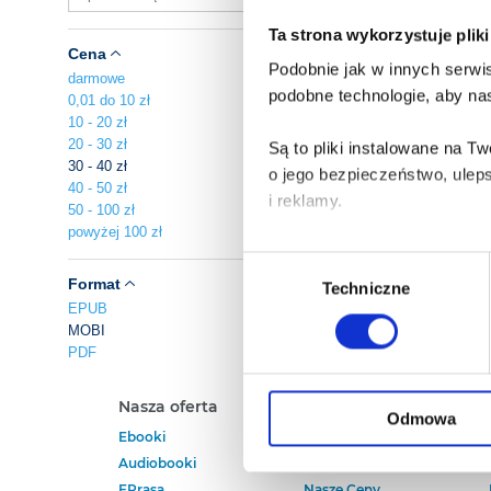
Ta strona wykorzystuje plik
Cena
Podobnie jak w innych serwis
darmowe
podobne technologie, aby nas
0,01 do 10 zł
10 - 20 zł
20 - 30 zł
Są to pliki instalowane na 
30 - 40 zł
o jego bezpieczeństwo, ulep
40 - 50 zł
i reklamy.
50 - 100 zł
powyżej 100 zł
Poza plikami, które są nam n
Wybór
Twojej zgody.
Format
Techniczne
zgody
EPUB
MOBI
Każda udzielona zgoda popra
PDF
Zgoda na pliki cookies jest
Nasza oferta
Polecamy
rogu strony.
Odmowa
Ebooki
Darmowe Ebooki
Audiobooki
Ebooki Na Kindle
Więcej informacji o korzyst
EPrasa
Nasze Ceny
o przysługujących Ci uprawn