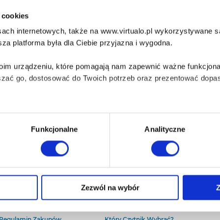
i cookies
ach internetowych, także na www.virtualo.pl wykorzystywane są 
za platforma była dla Ciebie przyjazna i wygodna.
Twoim urządzeniu, które pomagają nam zapewnić ważne funkcjona
szać go, dostosować do Twoich potrzeb oraz prezentować dopas
iezbędne do prawidłowego i bezpiecznego działania serwisu - s
Funkcjonalne
Analityczne
wi Twoje doświadczenia jeśli jesteś naszym Użytkownikiem.
 dobrowolna i można ją zmienić w dowolnym momencie, klikając 
O Virtualo
Baza wiedzy
Zezwól na wybór
Z
Kontakt
Który Format Ebooka Wybrać?
O Nas
Naucz Się Słuchać Audiobooków
aniu przez nas z plików cookies oraz o przetwarzaniu Twoich d
Regulamin Zakupów
Który Czytnik Wybrać?
ieniach, znajdziesz w naszej
Polityce prywatności
.