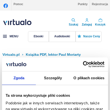
Pomoc
Punkty
Rejestracja
Szukaj
Zaloguj
Koszyk
MENU
Ebooki
Audiobooki
Nasze Ceny
Virtualo.pl
›
Książka PDF, lektor Paul Moriarty
Filtruj
Sortuj
Książka PDF, Paul Moriarty
Zgoda
Szczegóły
O plikach cookies
Brak pozycji.
Ta strona wykorzystuje pliki cookies
Podobnie jak w innych serwisach internetowych, także
Na stronie
40
na www.virtualo.pl wykorzystywane są pliki cookies oraz