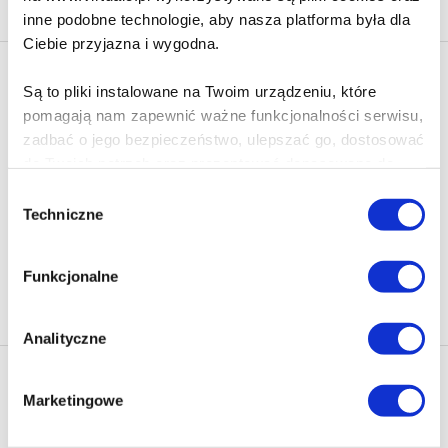
inne podobne technologie, aby nasza platforma była dla
Ciebie przyjazna i wygodna.
Newsletter - rabat 10%
Są to pliki instalowane na Twoim urządzeniu, które
Klikając ZAPISZ SIĘ, zgadzasz się na otrzymywanie informacji
pomagają nam zapewnić ważne funkcjonalności serwisu,
marketingowych dotyczących virtualo.pl oraz partnerów biznesowych
zadbać o jego bezpieczeństwo, ulepszać go, dostosować
Virtualo.
do Twoich potrzeb oraz prezentować dopasowane do
Zgodę można wycofać w każdym czasie w sposób określony w
Ciebie treści i reklamy.
Polityce Prywatności
.
Wybór
Techniczne
zgody
Wycofanie zgody nie wpływa na zgodność z prawem przetwarzania
Poza plikami, które są nam niezbędne do prawidłowego
dokonanego przed jej wycofaniem.
i bezpiecznego działania serwisu - są także takie, które
Funkcjonalne
wymagają Twojej zgody.
Zapisz się
Każda udzielona zgoda poprawi Twoje doświadczenia
Analityczne
jeśli jesteś naszym Użytkownikiem.
Nasza oferta
Marketingowe
Zgoda na pliki cookies jest dobrowolna i można ją
Ebooki
Polecamy
zmienić w dowolnym momencie, klikając na ikonę w
Audiobooki