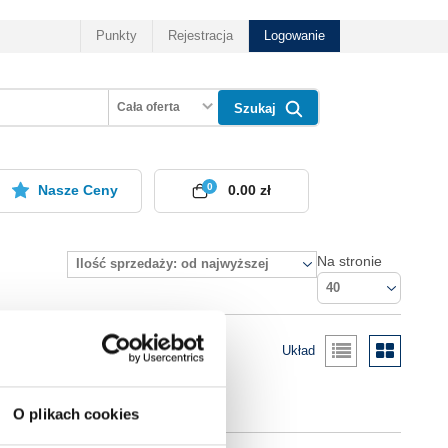
Punkty
Rejestracja
Logowanie
Cała oferta
Szukaj
0
Nasze Ceny
0.00 zł
Na stronie
Ilość sprzedaży: od najwyższej
40
Układ
O plikach cookies