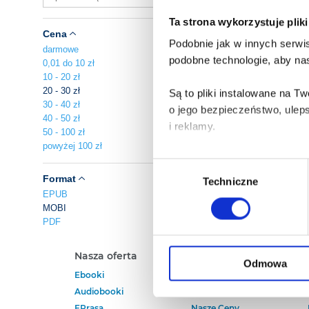
Ta strona wykorzystuje plik
Cena
Podobnie jak w innych serwis
darmowe
podobne technologie, aby nas
0,01 do 10 zł
10 - 20 zł
20 - 30 zł
Są to pliki instalowane na 
30 - 40 zł
o jego bezpieczeństwo, ulep
40 - 50 zł
i reklamy.
50 - 100 zł
powyżej 100 zł
Poza plikami, które są nam n
Wybór
Twojej zgody.
Format
Techniczne
zgody
EPUB
MOBI
Każda udzielona zgoda popra
PDF
Zgoda na pliki cookies jest
Nasza oferta
Polecamy
rogu strony.
Odmowa
Ebooki
Darmowe Ebooki
Audiobooki
Ebooki Na Kindle
Więcej informacji o korzyst
EPrasa
Nasze Ceny
o przysługujących Ci uprawn