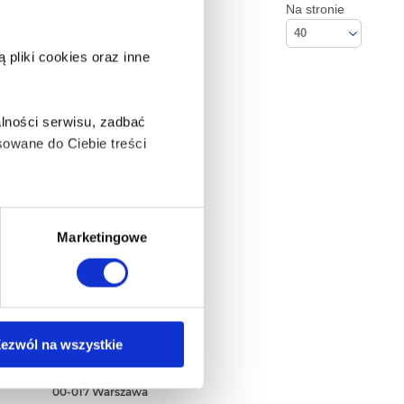
Na stronie
40
pliki cookies oraz inne
lności serwisu, zadbać
owane do Ciebie treści
ą także takie, które wymagają
Marketingowe
na ikonę w lewym dolnym
Kontakt
ezwól na wszystkie
Empik S.A
ul. Marszałkowska 104/122
anych osobowych, w tym
00-017 Warszawa