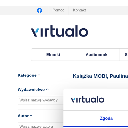
Pomoc
Kontakt
Ebooki
Audiobooki
S
Virtualo.pl
›
Książka MOBI, lektor Paulina Mikuła
Kategorie
Książka MOBI, Paulina
Wydawnictwo
Brak pozycji.
Autor
Zgoda