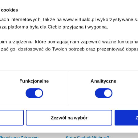
i cookies
ach internetowych, także na www.virtualo.pl wykorzystywane są 
za platforma była dla Ciebie przyjazna i wygodna.
Twoim urządzeniu, które pomagają nam zapewnić ważne funkcjona
szać go, dostosować do Twoich potrzeb oraz prezentować dopas
iezbędne do prawidłowego i bezpiecznego działania serwisu - s
Funkcjonalne
Analityczne
wi Twoje doświadczenia jeśli jesteś naszym Użytkownikiem.
 dobrowolna i można ją zmienić w dowolnym momencie, klikając 
O Virtualo
Baza wiedzy
Zezwól na wybór
Z
Kontakt
Który Format Ebooka Wybrać?
O Nas
Naucz Się Słuchać Audiobooków
aniu przez nas z plików cookies oraz o przetwarzaniu Twoich d
Regulamin Zakupów
Który Czytnik Wybrać?
ieniach, znajdziesz w naszej
Polityce prywatności
.