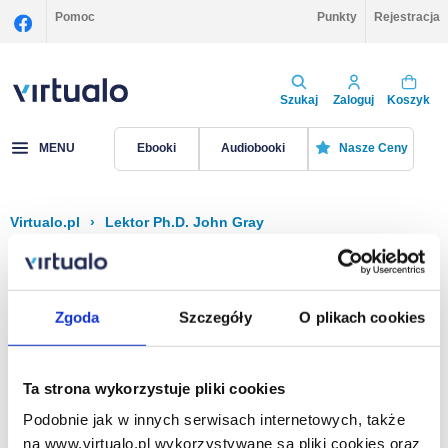
Pomoc
Punkty
Rejestracja
Szukaj
Zaloguj
Koszyk
MENU
Ebooki
Audiobooki
Nasze Ceny
Virtualo.pl
›
Lektor Ph.D. John Gray
Filtruj
Sortuj
Ph.D. John Gray
Zgoda
Szczegóły
O plikach cookies
Brak pozycji.
Ta strona wykorzystuje pliki cookies
Podobnie jak w innych serwisach internetowych, także
Na stronie
40
na www.virtualo.pl wykorzystywane są pliki cookies oraz