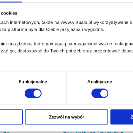
i cookies
ach internetowych, także na www.virtualo.pl wykorzystywane są 
za platforma była dla Ciebie przyjazna i wygodna.
Twoim urządzeniu, które pomagają nam zapewnić ważne funkcjona
szać go, dostosować do Twoich potrzeb oraz prezentować dopas
iezbędne do prawidłowego i bezpiecznego działania serwisu - s
Funkcjonalne
Analityczne
wi Twoje doświadczenia jeśli jesteś naszym Użytkownikiem.
 dobrowolna i można ją zmienić w dowolnym momencie, klikając 
Zezwól na wybór
Z
O Virtualo
Baza wiedzy
Kontakt
Który Format Ebooka Wybrać?
aniu przez nas z plików cookies oraz o przetwarzaniu Twoich d
O Nas
Naucz Się Słuchać Audiobooków