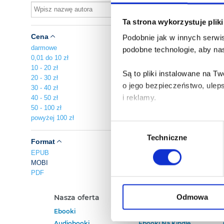
Ta strona wykorzystuje plik
Cena
Podobnie jak w innych serwis
darmowe
podobne technologie, aby nas
0,01 do 10 zł
10 - 20 zł
Są to pliki instalowane na 
20 - 30 zł
o jego bezpieczeństwo, ulep
30 - 40 zł
i reklamy.
40 - 50 zł
50 - 100 zł
powyżej 100 zł
Poza plikami, które są nam n
Wybór
Twojej zgody.
Techniczne
zgody
Format
EPUB
Każda udzielona zgoda popra
MOBI
PDF
Zgoda na pliki cookies jest
rogu strony.
Odmowa
Nasza oferta
Polecamy
Ebooki
Darmowe Ebooki
Więcej informacji o korzyst
Audiobooki
Ebooki Na Kindle