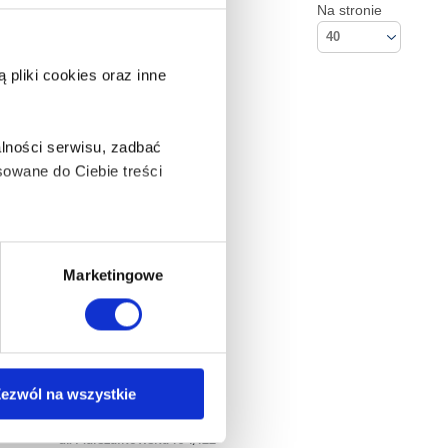
Na stronie
40
pliki cookies oraz inne
lności serwisu, zadbać
owane do Ciebie treści
ą także takie, które wymagają
Marketingowe
na ikonę w lewym dolnym
ezwól na wszystkie
Kontakt
Empik S.A
anych osobowych, w tym
ul. Marszałkowska 104/122