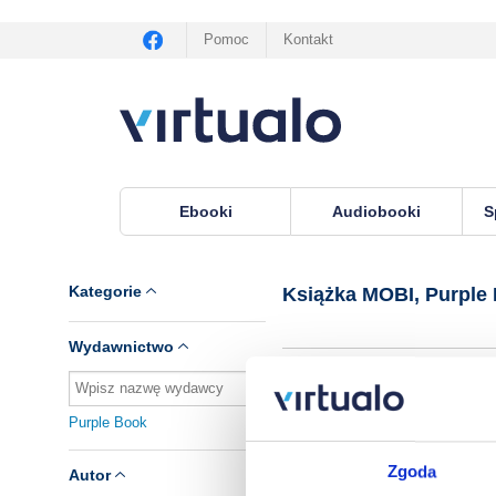
Pomoc
Kontakt
Ebooki
Audiobooki
S
Virtualo.pl
›
Książka MOBI, wydawnictwo Purple
Kategorie
Książka MOBI, Purple
Wydawnictwo
Purple Book
Brak pozycji.
Zgoda
Autor