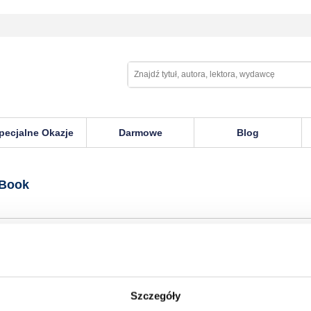
pecjalne Okazje
Darmowe
Blog
 Book
 Book
Szczegóły