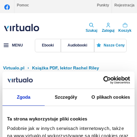
Pomoc
Punkty
Rejestracja
Szukaj
Zaloguj
Koszyk
MENU
Ebooki
Audiobooki
Nasze Ceny
Virtualo.pl
›
Książka PDF, lektor Rachel Riley
Filtruj
Sortuj
Książka PDF, Rachel Riley
Zgoda
Szczegóły
O plikach cookies
Brak pozycji.
Ta strona wykorzystuje pliki cookies
Podobnie jak w innych serwisach internetowych, także
Na stronie
40
na www.virtualo.pl wykorzystywane są pliki cookies oraz