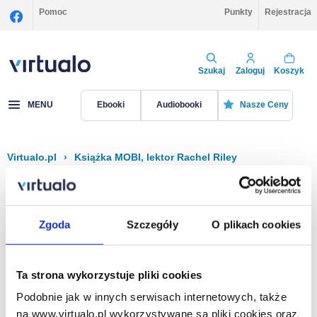
Pomoc
Punkty
Rejestracja
Szukaj
Zaloguj
Koszyk
MENU
Ebooki
Audiobooki
Nasze Ceny
Virtualo.pl
›
Książka MOBI, lektor Rachel Riley
Filtruj
Sortuj
Książka MOBI, Rachel Riley
Zgoda
Szczegóły
O plikach cookies
Brak pozycji.
Ta strona wykorzystuje pliki cookies
Podobnie jak w innych serwisach internetowych, także
Na stronie
40
na www.virtualo.pl wykorzystywane są pliki cookies oraz