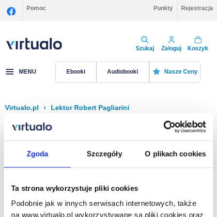
Pomoc
Punkty
Rejestracja
Szukaj
Zaloguj
Koszyk
MENU
Ebooki
Audiobooki
Nasze Ceny
Virtualo.pl
›
Lektor Robert Pagliarini
Filtruj
Sortuj
Robert Pagliarini
Zgoda
Szczegóły
O plikach cookies
Brak pozycji.
Ta strona wykorzystuje pliki cookies
Podobnie jak w innych serwisach internetowych, także
Na stronie
40
na www.virtualo.pl wykorzystywane są pliki cookies oraz