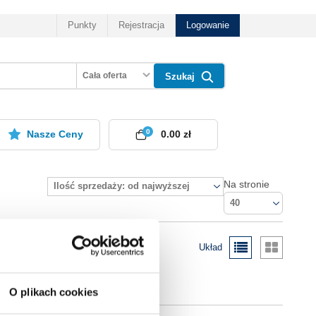
Punkty
Rejestracja
Logowanie
Cała oferta
Szukaj
0
Nasze Ceny
0.00 zł
Na stronie
Ilość sprzedaży: od najwyższej
40
Układ
O plikach cookies