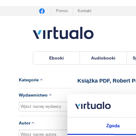
Pomoc
Kontakt
Ebooki
Audiobooki
S
Virtualo.pl
›
Książka PDF, lektor Robert Pagliarin
Kategorie
Książka PDF, Robert Pa
Wydawnictwo
Brak pozycji.
Autor
Zgoda