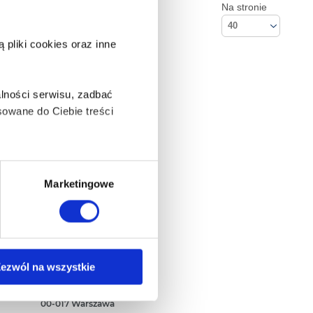
Na stronie
40
pliki cookies oraz inne
lności serwisu, zadbać
owane do Ciebie treści
ą także takie, które wymagają
Marketingowe
na ikonę w lewym dolnym
Kontakt
ezwól na wszystkie
Empik S.A
ul. Marszałkowska 104/122
anych osobowych, w tym
00-017 Warszawa