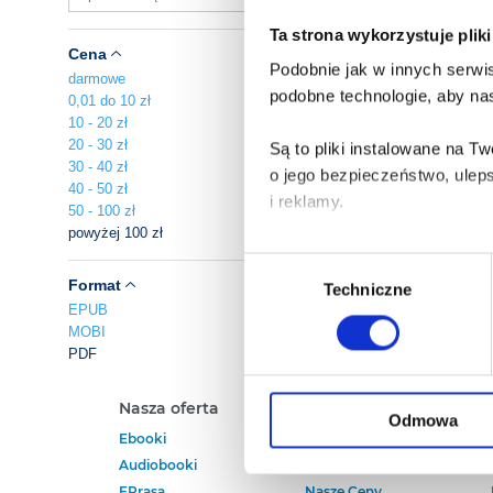
Ta strona wykorzystuje plik
Cena
Podobnie jak w innych serwis
darmowe
podobne technologie, aby nas
0,01 do 10 zł
10 - 20 zł
20 - 30 zł
Są to pliki instalowane na 
30 - 40 zł
o jego bezpieczeństwo, ulep
40 - 50 zł
i reklamy.
50 - 100 zł
powyżej 100 zł
Poza plikami, które są nam n
Wybór
Twojej zgody.
Format
Techniczne
zgody
EPUB
MOBI
Każda udzielona zgoda popra
PDF
Zgoda na pliki cookies jest
Nasza oferta
Polecamy
rogu strony.
Odmowa
Ebooki
Darmowe Ebooki
Audiobooki
Ebooki Na Kindle
Więcej informacji o korzyst
EPrasa
Nasze Ceny
o przysługujących Ci uprawn