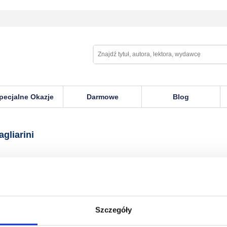
pecjalne Okazje
Darmowe
Blog
i
gliarini
Szczegóły