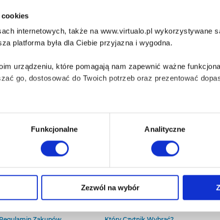
i cookies
ach internetowych, także na www.virtualo.pl wykorzystywane są 
za platforma była dla Ciebie przyjazna i wygodna.
Twoim urządzeniu, które pomagają nam zapewnić ważne funkcjona
szać go, dostosować do Twoich potrzeb oraz prezentować dopas
iezbędne do prawidłowego i bezpiecznego działania serwisu - s
Funkcjonalne
Analityczne
wi Twoje doświadczenia jeśli jesteś naszym Użytkownikiem.
 dobrowolna i można ją zmienić w dowolnym momencie, klikając 
O Virtualo
Baza wiedzy
Zezwól na wybór
Z
Kontakt
Który Format Ebooka Wybrać?
O Nas
Naucz Się Słuchać Audiobooków
aniu przez nas z plików cookies oraz o przetwarzaniu Twoich d
Regulamin Zakupów
Który Czytnik Wybrać?
ieniach, znajdziesz w naszej
Polityce prywatności
.