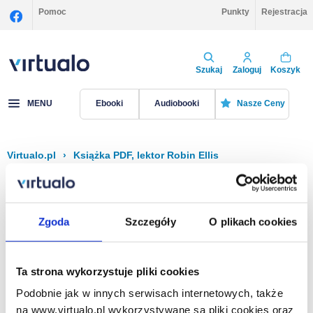
Pomoc
Punkty
Rejestracja
Szukaj
Zaloguj
Koszyk
MENU
Ebooki
Audiobooki
Nasze Ceny
Virtualo.pl
›
Książka PDF, lektor Robin Ellis
Filtruj
Sortuj
Książka PDF, Robin Ellis
Zgoda
Szczegóły
O plikach cookies
Brak pozycji.
Ta strona wykorzystuje pliki cookies
Podobnie jak w innych serwisach internetowych, także
Na stronie
40
na www.virtualo.pl wykorzystywane są pliki cookies oraz