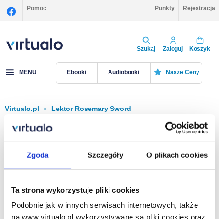
Pomoc
Punkty
Rejestracja
Szukaj
Zaloguj
Koszyk
MENU
Ebooki
Audiobooki
Nasze Ceny
Virtualo.pl
›
Lektor Rosemary Sword
Filtruj
Sortuj
Rosemary Sword
Zgoda
Szczegóły
O plikach cookies
Brak pozycji.
Ta strona wykorzystuje pliki cookies
Podobnie jak w innych serwisach internetowych, także
Na stronie
40
na www.virtualo.pl wykorzystywane są pliki cookies oraz