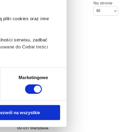
Na stronie
40
pliki cookies oraz inne
lności serwisu, zadbać
owane do Ciebie treści
ą także takie, które wymagają
Marketingowe
na ikonę w lewym dolnym
Kontakt
ezwól na wszystkie
Empik S.A
ul. Marszałkowska 104/122
anych osobowych, w tym
00-017 Warszawa