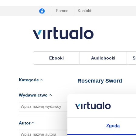
Pomoc
Kontakt
Ebooki
Audiobooki
S
Virtualo.pl
›
Lektor Rosemary Sword
Kategorie
Rosemary Sword
Wydawnictwo
Brak pozycji.
Autor
Zgoda