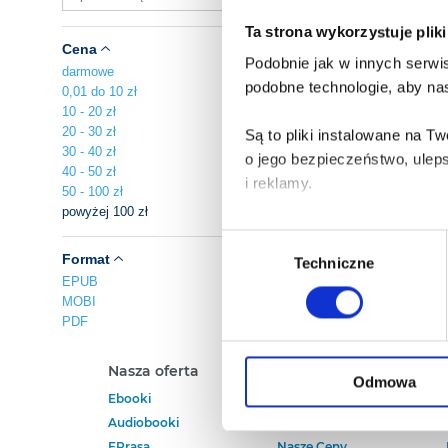
Ta strona wykorzystuje plik
Cena
Podobnie jak w innych serwis
darmowe
podobne technologie, aby nas
0,01 do 10 zł
10 - 20 zł
20 - 30 zł
Są to pliki instalowane na 
30 - 40 zł
o jego bezpieczeństwo, ulep
40 - 50 zł
i reklamy.
50 - 100 zł
powyżej 100 zł
Poza plikami, które są nam n
Wybór
Twojej zgody.
Format
Techniczne
zgody
EPUB
MOBI
Każda udzielona zgoda popra
PDF
Zgoda na pliki cookies jest
Nasza oferta
Polecamy
rogu strony.
Odmowa
Ebooki
Darmowe Ebooki
Audiobooki
Ebooki Na Kindle
Więcej informacji o korzyst
EPrasa
Nasze Ceny
o przysługujących Ci uprawn