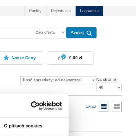
Punkty
Rejestracja
Logowanie
Cała oferta
Szukaj
0
Nasze Ceny
0.00 zł
Na stronie
Ilość sprzedaży: od najwyższej
40
Układ
O plikach cookies