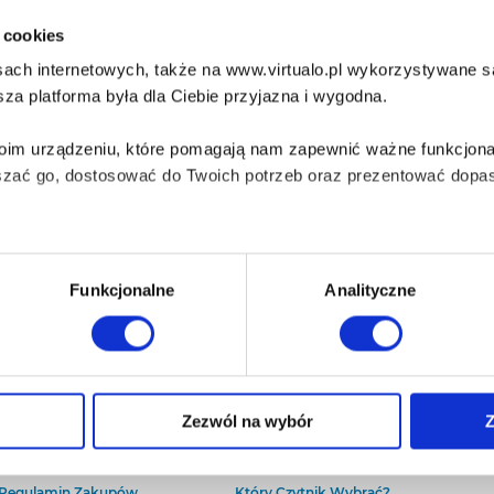
i cookies
ach internetowych, także na www.virtualo.pl wykorzystywane są 
za platforma była dla Ciebie przyjazna i wygodna.
Twoim urządzeniu, które pomagają nam zapewnić ważne funkcjona
szać go, dostosować do Twoich potrzeb oraz prezentować dopas
iezbędne do prawidłowego i bezpiecznego działania serwisu - s
Funkcjonalne
Analityczne
wi Twoje doświadczenia jeśli jesteś naszym Użytkownikiem.
 dobrowolna i można ją zmienić w dowolnym momencie, klikając 
O Virtualo
Baza wiedzy
Zezwól na wybór
Z
Kontakt
Który Format Ebooka Wybrać?
O Nas
Naucz Się Słuchać Audiobooków
aniu przez nas z plików cookies oraz o przetwarzaniu Twoich d
Regulamin Zakupów
Który Czytnik Wybrać?
ieniach, znajdziesz w naszej
Polityce prywatności
.