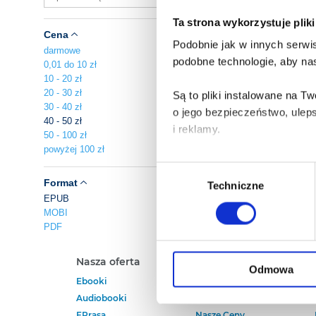
Ta strona wykorzystuje plik
Cena
Podobnie jak w innych serwis
darmowe
podobne technologie, aby nas
0,01 do 10 zł
10 - 20 zł
20 - 30 zł
Są to pliki instalowane na 
30 - 40 zł
o jego bezpieczeństwo, ulep
40 - 50 zł
i reklamy.
50 - 100 zł
powyżej 100 zł
Poza plikami, które są nam n
Wybór
Twojej zgody.
Format
Techniczne
zgody
EPUB
MOBI
Każda udzielona zgoda popra
PDF
Zgoda na pliki cookies jest
Nasza oferta
Polecamy
rogu strony.
Odmowa
Ebooki
Darmowe Ebooki
Audiobooki
Ebooki Na Kindle
Więcej informacji o korzyst
EPrasa
Nasze Ceny
o przysługujących Ci uprawn