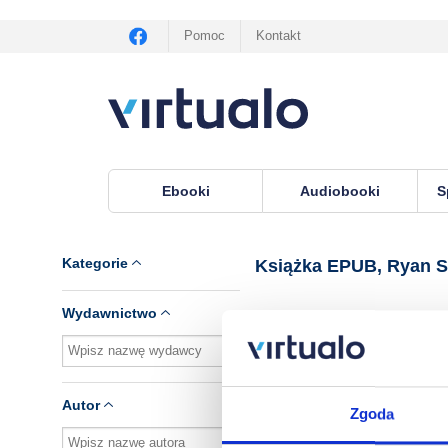
Pomoc
Kontakt
Ebooki
Audiobooki
S
Virtualo.pl
›
Książka EPUB, lektor Ryan Smithso
Kategorie
Książka EPUB, Ryan 
Wydawnictwo
Brak pozycji.
Autor
Zgoda