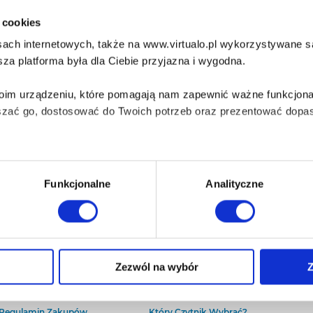
i cookies
ach internetowych, także na www.virtualo.pl wykorzystywane są 
za platforma była dla Ciebie przyjazna i wygodna.
Twoim urządzeniu, które pomagają nam zapewnić ważne funkcjona
szać go, dostosować do Twoich potrzeb oraz prezentować dopas
iezbędne do prawidłowego i bezpiecznego działania serwisu - s
Funkcjonalne
Analityczne
wi Twoje doświadczenia jeśli jesteś naszym Użytkownikiem.
 dobrowolna i można ją zmienić w dowolnym momencie, klikając 
O Virtualo
Baza wiedzy
Zezwól na wybór
Z
Kontakt
Który Format Ebooka Wybrać?
O Nas
Naucz Się Słuchać Audiobooków
aniu przez nas z plików cookies oraz o przetwarzaniu Twoich d
Regulamin Zakupów
Który Czytnik Wybrać?
ieniach, znajdziesz w naszej
Polityce prywatności
.