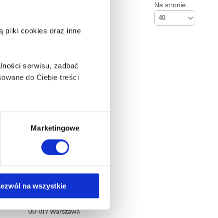
Na stronie
40
pliki cookies oraz inne
lności serwisu, zadbać
owane do Ciebie treści
ą także takie, które wymagają
Marketingowe
na ikonę w lewym dolnym
Kontakt
ezwól na wszystkie
Empik S.A
ul. Marszałkowska 104/122
anych osobowych, w tym
00-017 Warszawa