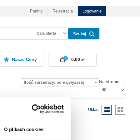
Punkty
Rejestracja
Logowanie
Cała oferta
Szukaj
0
Nasze Ceny
0.00 zł
Na stronie
Ilość sprzedaży: od najwyższej
40
Układ
O plikach cookies