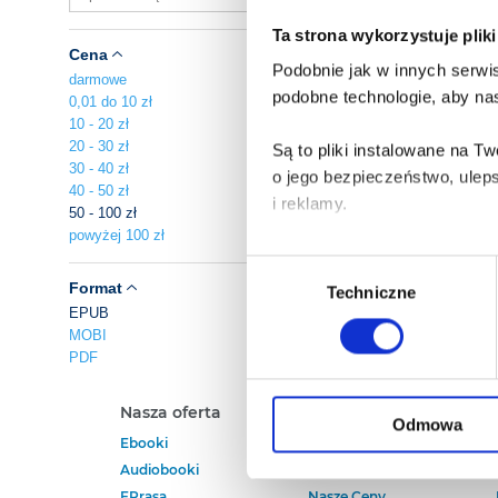
Ta strona wykorzystuje plik
Cena
Podobnie jak w innych serwis
darmowe
podobne technologie, aby nas
0,01 do 10 zł
10 - 20 zł
20 - 30 zł
Są to pliki instalowane na 
30 - 40 zł
o jego bezpieczeństwo, ulep
40 - 50 zł
i reklamy.
50 - 100 zł
powyżej 100 zł
Poza plikami, które są nam n
Wybór
Twojej zgody.
Format
Techniczne
zgody
EPUB
MOBI
Każda udzielona zgoda popra
PDF
Zgoda na pliki cookies jest
Nasza oferta
Polecamy
rogu strony.
Odmowa
Ebooki
Darmowe Ebooki
Audiobooki
Ebooki Na Kindle
Więcej informacji o korzyst
EPrasa
Nasze Ceny
o przysługujących Ci uprawn