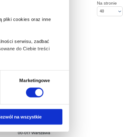
Na stronie
40
pliki cookies oraz inne
lności serwisu, zadbać
owane do Ciebie treści
ą także takie, które wymagają
Marketingowe
na ikonę w lewym dolnym
Kontakt
ezwól na wszystkie
Empik S.A
ul. Marszałkowska 104/122
anych osobowych, w tym
00-017 Warszawa