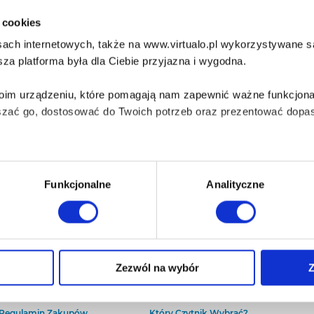
i cookies
ach internetowych, także na www.virtualo.pl wykorzystywane są 
za platforma była dla Ciebie przyjazna i wygodna.
Twoim urządzeniu, które pomagają nam zapewnić ważne funkcjona
szać go, dostosować do Twoich potrzeb oraz prezentować dopas
iezbędne do prawidłowego i bezpiecznego działania serwisu - s
Funkcjonalne
Analityczne
wi Twoje doświadczenia jeśli jesteś naszym Użytkownikiem.
 dobrowolna i można ją zmienić w dowolnym momencie, klikając 
O Virtualo
Baza wiedzy
Zezwól na wybór
Z
Kontakt
Który Format Ebooka Wybrać?
O Nas
Naucz Się Słuchać Audiobooków
aniu przez nas z plików cookies oraz o przetwarzaniu Twoich d
Regulamin Zakupów
Który Czytnik Wybrać?
ieniach, znajdziesz w naszej
Polityce prywatności
.