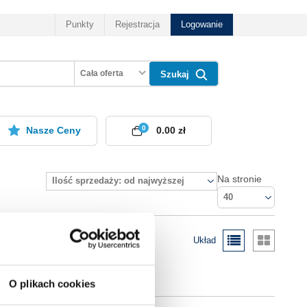
Punkty
Rejestracja
Logowanie
Cała oferta
Szukaj
0
Nasze Ceny
0.00 zł
Na stronie
Ilość sprzedaży: od najwyższej
40
Układ
O plikach cookies