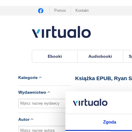
Pomoc
Kontakt
Ebooki
Audiobooki
S
Virtualo.pl
›
Książka EPUB, lektor Ryan Smithso
Kategorie
Książka EPUB, Ryan 
Wydawnictwo
Brak pozycji.
Autor
Zgoda