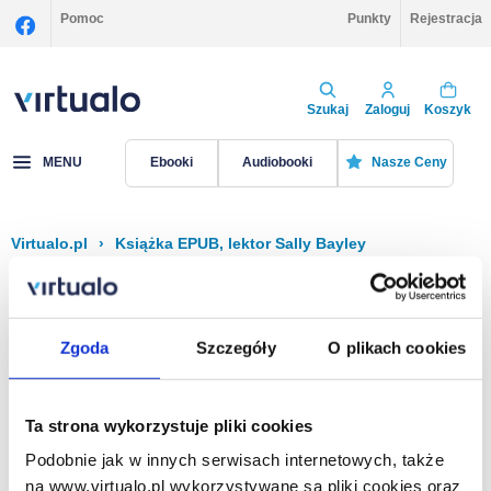
Pomoc
Punkty
Rejestracja
Szukaj
Zaloguj
Koszyk
MENU
Ebooki
Audiobooki
Nasze Ceny
Virtualo.pl
›
Książka EPUB, lektor Sally Bayley
Filtruj
Sortuj
Książka EPUB, Sally Bayley
Zgoda
Szczegóły
O plikach cookies
Brak pozycji.
Ta strona wykorzystuje pliki cookies
Podobnie jak w innych serwisach internetowych, także
Na stronie
40
na www.virtualo.pl wykorzystywane są pliki cookies oraz