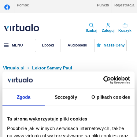
Pomoc
Punkty
Rejestracja
Szukaj
Zaloguj
Koszyk
MENU
Ebooki
Audiobooki
Nasze Ceny
Virtualo.pl
›
Lektor Sammy Paul
Filtruj
Sortuj
Sammy Paul
Zgoda
Szczegóły
O plikach cookies
Brak pozycji.
Ta strona wykorzystuje pliki cookies
Podobnie jak w innych serwisach internetowych, także
Na stronie
40
na www.virtualo.pl wykorzystywane są pliki cookies oraz