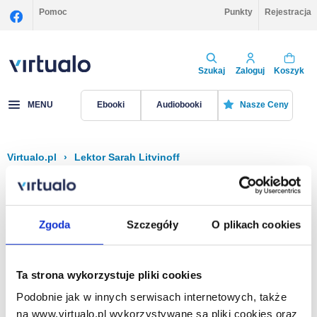
Pomoc
Punkty
Rejestracja
Szukaj
Zaloguj
Koszyk
MENU
Ebooki
Audiobooki
Nasze Ceny
Virtualo.pl
›
Lektor Sarah Litvinoff
Filtruj
Sortuj
Sarah Litvinoff
Zgoda
Szczegóły
O plikach cookies
Brak pozycji.
Ta strona wykorzystuje pliki cookies
Podobnie jak w innych serwisach internetowych, także
Na stronie
40
na www.virtualo.pl wykorzystywane są pliki cookies oraz