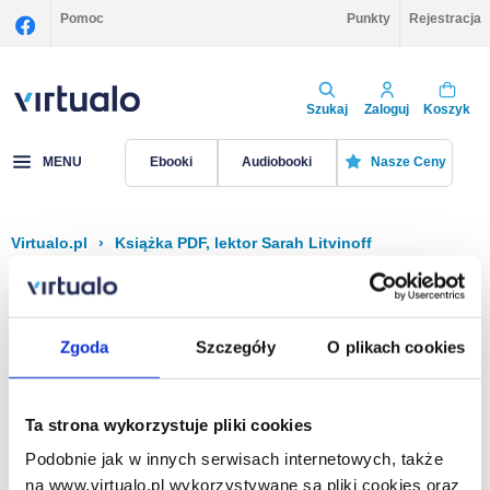
Pomoc
Punkty
Rejestracja
Szukaj
Zaloguj
Koszyk
MENU
Ebooki
Audiobooki
Nasze Ceny
Virtualo.pl
›
Książka PDF, lektor Sarah Litvinoff
Filtruj
Sortuj
Książka PDF, Sarah Litvinoff
Zgoda
Szczegóły
O plikach cookies
Brak pozycji.
Ta strona wykorzystuje pliki cookies
Podobnie jak w innych serwisach internetowych, także
Na stronie
40
na www.virtualo.pl wykorzystywane są pliki cookies oraz