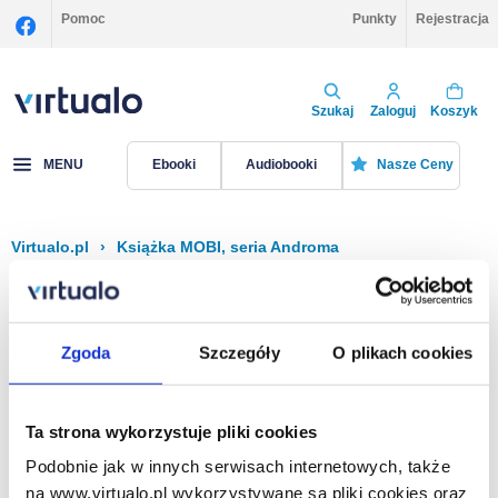
Pomoc
Punkty
Rejestracja
Szukaj
Zaloguj
Koszyk
MENU
Ebooki
Audiobooki
Nasze Ceny
Virtualo.pl
›
Książka MOBI, seria Androma
Filtruj
Sortuj
Książka MOBI, Androma
Zgoda
Szczegóły
O plikach cookies
Brak pozycji.
Ta strona wykorzystuje pliki cookies
Podobnie jak w innych serwisach internetowych, także
Na stronie
40
na www.virtualo.pl wykorzystywane są pliki cookies oraz