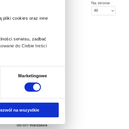
Na stronie
40
pliki cookies oraz inne
lności serwisu, zadbać
owane do Ciebie treści
ą także takie, które wymagają
Marketingowe
na ikonę w lewym dolnym
Kontakt
ezwól na wszystkie
Empik S.A
ul. Marszałkowska 104/122
anych osobowych, w tym
00-017 Warszawa