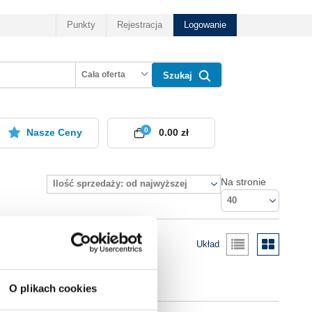
Punkty
Rejestracja
Logowanie
Cała oferta
Szukaj
0
Nasze Ceny
0.00 zł
Na stronie
Ilość sprzedaży: od najwyższej
40
Układ
O plikach cookies