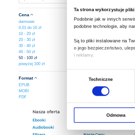
Ta strona wykorzystuje plik
Cena
Podobnie jak w innych serwis
darmowe
podobne technologie, aby nas
0,01 do 10 zł
10 - 20 zł
20 - 30 zł
Są to pliki instalowane na 
30 - 40 zł
o jego bezpieczeństwo, ulep
40 - 50 zł
i reklamy.
50 - 100 zł
powyżej 100 zł
Poza plikami, które są nam n
Wybór
Twojej zgody.
Format
Techniczne
zgody
EPUB
MOBI
Każda udzielona zgoda popra
PDF
Zgoda na pliki cookies jest
Nasza oferta
Polecamy
rogu strony.
Odmowa
Ebooki
Darmowe Ebooki
Audiobooki
Ebooki Na Kindle
Więcej informacji o korzyst
EPrasa
Nasze Ceny
o przysługujących Ci uprawn