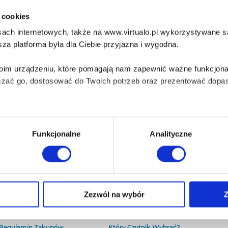
i cookies
ach internetowych, także na www.virtualo.pl wykorzystywane są 
za platforma była dla Ciebie przyjazna i wygodna.
Twoim urządzeniu, które pomagają nam zapewnić ważne funkcjona
szać go, dostosować do Twoich potrzeb oraz prezentować dopas
iezbędne do prawidłowego i bezpiecznego działania serwisu - s
Funkcjonalne
Analityczne
wi Twoje doświadczenia jeśli jesteś naszym Użytkownikiem.
 dobrowolna i można ją zmienić w dowolnym momencie, klikając 
O Virtualo
Baza wiedzy
Zezwól na wybór
Z
Kontakt
Który Format Ebooka Wybrać?
O Nas
Naucz Się Słuchać Audiobooków
aniu przez nas z plików cookies oraz o przetwarzaniu Twoich d
Regulamin Zakupów
Który Czytnik Wybrać?
ieniach, znajdziesz w naszej
Polityce prywatności
.