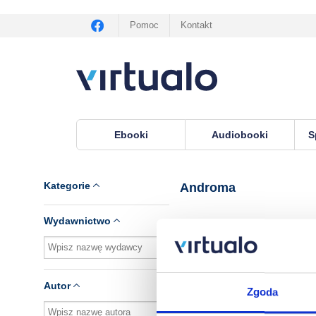
Pomoc
Kontakt
Ebooki
Audiobooki
S
Virtualo.pl
›
Seria Androma
Kategorie
Androma
Wydawnictwo
Brak pozycji.
Autor
Zgoda