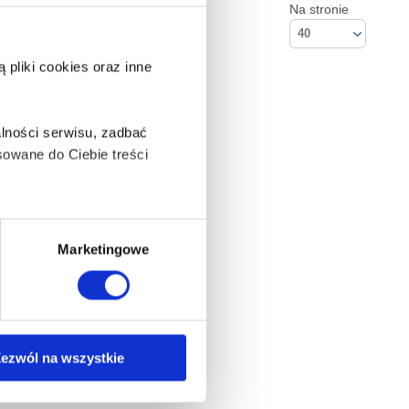
Na stronie
40
pliki cookies oraz inne
lności serwisu, zadbać
owane do Ciebie treści
ą także takie, które wymagają
Marketingowe
na ikonę w lewym dolnym
Kontakt
ezwól na wszystkie
Empik S.A
anych osobowych, w tym
ul. Marszałkowska 104/122