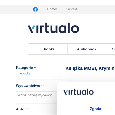
Pomoc
Kontakt
Ebooki
Audiobooki
S
Virtualo.pl
›
Książka MOBI, seria Kryminał pod 
Kategorie
Książka MOBI, Krymin
ebooki
Wydawnictwo
Brak pozycji.
Zgoda
Autor