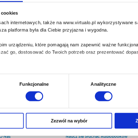
i cookies
ach internetowych, także na www.virtualo.pl wykorzystywane są 
za platforma była dla Ciebie przyjazna i wygodna.
Twoim urządzeniu, które pomagają nam zapewnić ważne funkcjona
szać go, dostosować do Twoich potrzeb oraz prezentować dopas
iezbędne do prawidłowego i bezpiecznego działania serwisu - s
Funkcjonalne
Analityczne
wi Twoje doświadczenia jeśli jesteś naszym Użytkownikiem.
 dobrowolna i można ją zmienić w dowolnym momencie, klikając 
O Virtualo
Baza wiedzy
Zezwól na wybór
Z
Kontakt
Który Format Ebooka Wybrać?
aniu przez nas z plików cookies oraz o przetwarzaniu Twoich d
O Nas
Naucz Się Słuchać Audiobooków