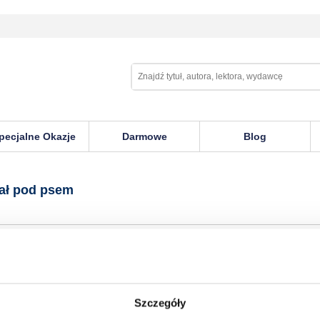
pecjalne Okazje
Darmowe
Blog
psem
ał pod psem
Szczegóły