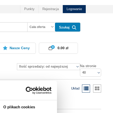
Punkty
Rejestracja
Logowanie
Cała oferta
Szukaj
0
Nasze Ceny
0.00 zł
Na stronie
Ilość sprzedaży: od najwyższej
40
Układ
O plikach cookies