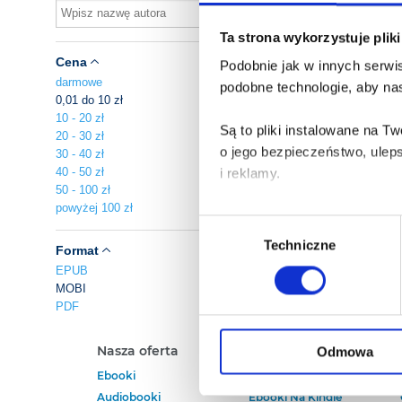
Ta strona wykorzystuje plik
Cena
Podobnie jak w innych serwis
darmowe
podobne technologie, aby nas
0,01 do 10 zł
10 - 20 zł
Są to pliki instalowane na 
20 - 30 zł
o jego bezpieczeństwo, ulep
30 - 40 zł
40 - 50 zł
i reklamy.
50 - 100 zł
powyżej 100 zł
Poza plikami, które są nam n
Wybór
Twojej zgody.
Techniczne
zgody
Format
EPUB
Każda udzielona zgoda popra
MOBI
PDF
Zgoda na pliki cookies jest
rogu strony.
Nasza oferta
Polecamy
Odmowa
Ebooki
Darmowe Ebooki
Więcej informacji o korzyst
Audiobooki
Ebooki Na Kindle