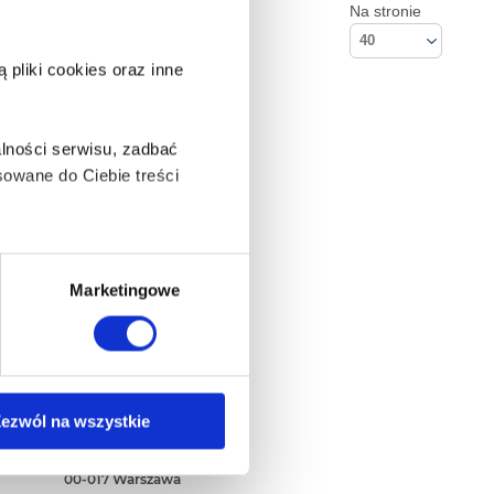
Na stronie
40
pliki cookies oraz inne
lności serwisu, zadbać
owane do Ciebie treści
ą także takie, które wymagają
Marketingowe
na ikonę w lewym dolnym
Kontakt
ezwól na wszystkie
Empik S.A
ul. Marszałkowska 104/122
anych osobowych, w tym
00-017 Warszawa