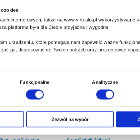
i cookies
ach internetowych, także na www.virtualo.pl wykorzystywane są 
za platforma była dla Ciebie przyjazna i wygodna.
Twoim urządzeniu, które pomagają nam zapewnić ważne funkcjona
szać go, dostosować do Twoich potrzeb oraz prezentować dopas
iezbędne do prawidłowego i bezpiecznego działania serwisu - s
Funkcjonalne
Analityczne
wi Twoje doświadczenia jeśli jesteś naszym Użytkownikiem.
 dobrowolna i można ją zmienić w dowolnym momencie, klikając 
O Virtualo
Baza wiedzy
Zezwól na wybór
Z
Kontakt
Który Format Ebooka Wybrać?
O Nas
Naucz Się Słuchać Audiobooków
aniu przez nas z plików cookies oraz o przetwarzaniu Twoich d
Regulamin Zakupów
Który Czytnik Wybrać?
ieniach, znajdziesz w naszej
Polityce prywatności
.