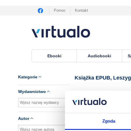
Pomoc
Kontakt
Ebooki
Audiobooki
S
Virtualo.pl
›
Książka EPUB, seria Leszygród
Kategorie
Książka EPUB, Leszy
Wydawnictwo
Brak pozycji.
Autor
Zgoda