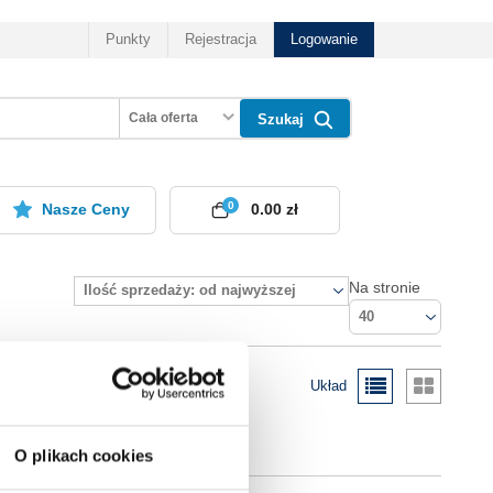
Punkty
Rejestracja
Logowanie
Cała oferta
Szukaj
0
Nasze Ceny
0.00 zł
Na stronie
Ilość sprzedaży: od najwyższej
40
Układ
O plikach cookies