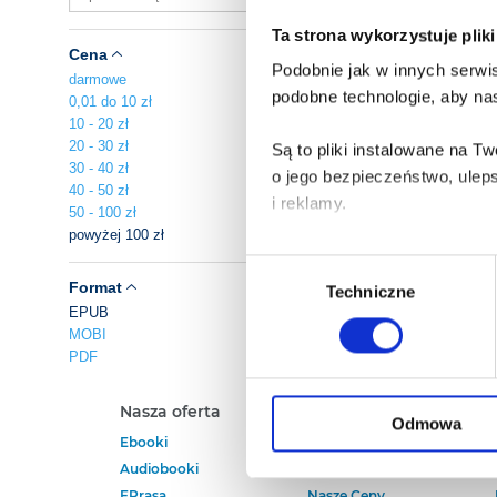
Ta strona wykorzystuje plik
Cena
Podobnie jak w innych serwis
darmowe
podobne technologie, aby nas
0,01 do 10 zł
10 - 20 zł
20 - 30 zł
Są to pliki instalowane na 
30 - 40 zł
o jego bezpieczeństwo, ulep
40 - 50 zł
i reklamy.
50 - 100 zł
powyżej 100 zł
Poza plikami, które są nam n
Wybór
Twojej zgody.
Format
Techniczne
zgody
EPUB
MOBI
Każda udzielona zgoda popra
PDF
Zgoda na pliki cookies jest
Nasza oferta
Polecamy
rogu strony.
Odmowa
Ebooki
Darmowe Ebooki
Audiobooki
Ebooki Na Kindle
Więcej informacji o korzyst
EPrasa
Nasze Ceny
o przysługujących Ci uprawn