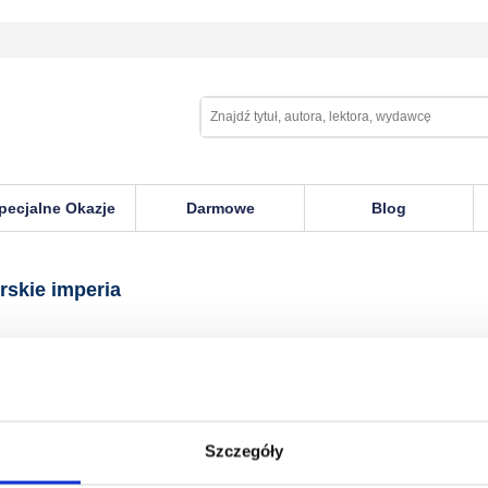
pecjalne Okazje
Darmowe
Blog
peria
skie imperia
Szczegóły