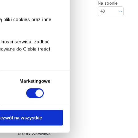
Na stronie
40
pliki cookies oraz inne
lności serwisu, zadbać
owane do Ciebie treści
ą także takie, które wymagają
Marketingowe
na ikonę w lewym dolnym
Kontakt
ezwól na wszystkie
Empik S.A
ul. Marszałkowska 104/122
anych osobowych, w tym
00-017 Warszawa