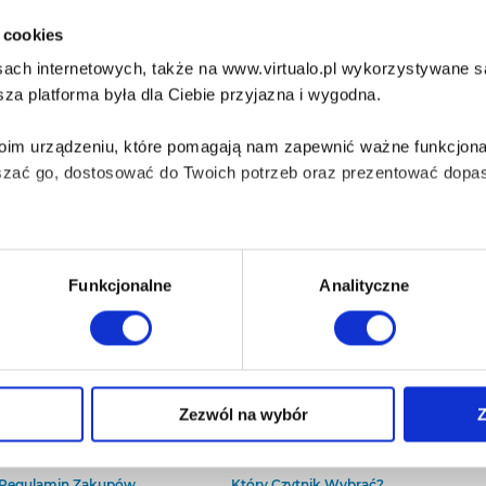
i cookies
ach internetowych, także na www.virtualo.pl wykorzystywane są 
za platforma była dla Ciebie przyjazna i wygodna.
Twoim urządzeniu, które pomagają nam zapewnić ważne funkcjona
szać go, dostosować do Twoich potrzeb oraz prezentować dopas
iezbędne do prawidłowego i bezpiecznego działania serwisu - s
Funkcjonalne
Analityczne
wi Twoje doświadczenia jeśli jesteś naszym Użytkownikiem.
 dobrowolna i można ją zmienić w dowolnym momencie, klikając 
O Virtualo
Baza wiedzy
Zezwól na wybór
Z
Kontakt
Który Format Ebooka Wybrać?
O Nas
Naucz Się Słuchać Audiobooków
aniu przez nas z plików cookies oraz o przetwarzaniu Twoich d
Regulamin Zakupów
Który Czytnik Wybrać?
ieniach, znajdziesz w naszej
Polityce prywatności
.