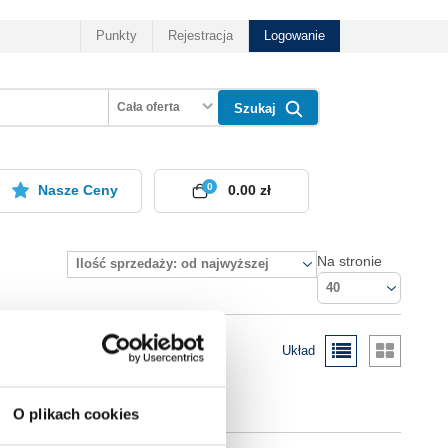
Punkty
Rejestracja
Logowanie
Cała oferta
Szukaj
0
Nasze Ceny
0.00 zł
Na stronie
Ilość sprzedaży: od najwyższej
40
Układ
O plikach cookies