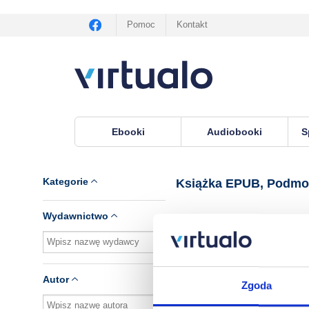
Pomoc
Kontakt
Ebooki
Audiobooki
S
Virtualo.pl
›
Książka EPUB, seria Podmorskie im
Kategorie
Książka EPUB, Podmor
Wydawnictwo
Brak pozycji.
Autor
Zgoda