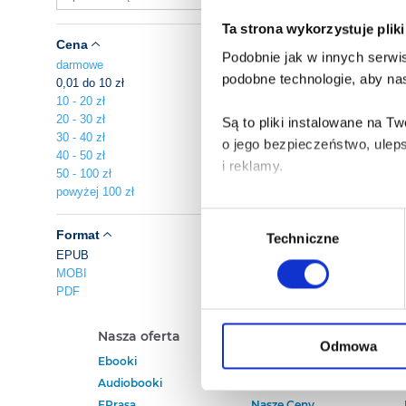
Ta strona wykorzystuje plik
Cena
Podobnie jak w innych serwis
darmowe
podobne technologie, aby nas
0,01 do 10 zł
10 - 20 zł
20 - 30 zł
Są to pliki instalowane na 
30 - 40 zł
o jego bezpieczeństwo, ulep
40 - 50 zł
i reklamy.
50 - 100 zł
powyżej 100 zł
Poza plikami, które są nam n
Wybór
Twojej zgody.
Format
Techniczne
zgody
EPUB
MOBI
Każda udzielona zgoda popra
PDF
Zgoda na pliki cookies jest
Nasza oferta
Polecamy
rogu strony.
Odmowa
Ebooki
Darmowe Ebooki
Audiobooki
Ebooki Na Kindle
Więcej informacji o korzyst
EPrasa
Nasze Ceny
o przysługujących Ci uprawn