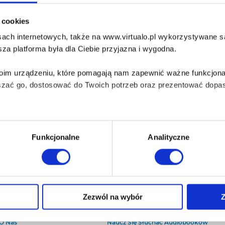
i cookies
ach internetowych, także na www.virtualo.pl wykorzystywane są 
za platforma była dla Ciebie przyjazna i wygodna.
Twoim urządzeniu, które pomagają nam zapewnić ważne funkcjona
szać go, dostosować do Twoich potrzeb oraz prezentować dopas
iezbędne do prawidłowego i bezpiecznego działania serwisu - s
Funkcjonalne
Analityczne
wi Twoje doświadczenia jeśli jesteś naszym Użytkownikiem.
 dobrowolna i można ją zmienić w dowolnym momencie, klikając 
O Virtualo
Baza wiedzy
Zezwól na wybór
Z
Kontakt
Który Format Ebooka Wybrać?
aniu przez nas z plików cookies oraz o przetwarzaniu Twoich d
O Nas
Naucz Się Słuchać Audiobooków