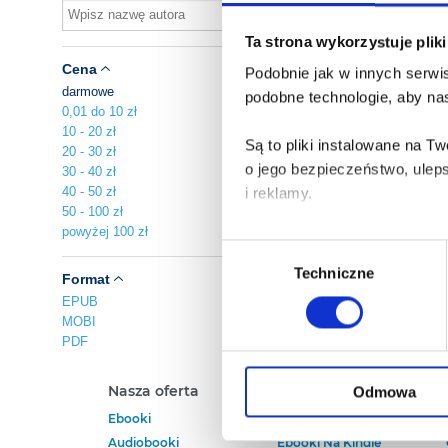
Ta strona wykorzystuje plik
Cena
Podobnie jak w innych serwis
darmowe
podobne technologie, aby nas
0,01 do 10 zł
10 - 20 zł
Są to pliki instalowane na 
20 - 30 zł
o jego bezpieczeństwo, ulep
30 - 40 zł
40 - 50 zł
i reklamy.
50 - 100 zł
powyżej 100 zł
Poza plikami, które są nam n
Wybór
Twojej zgody.
Techniczne
zgody
Format
EPUB
Każda udzielona zgoda popra
MOBI
PDF
Zgoda na pliki cookies jest
rogu strony.
Nasza oferta
Polecamy
Odmowa
Ebooki
Darmowe Ebooki
Więcej informacji o korzyst
Audiobooki
Ebooki Na Kindle