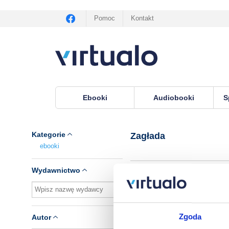
Pomoc
Kontakt
Ebooki
Audiobooki
S
Virtualo.pl
›
Seria Zagłada
Kategorie
Zagłada
ebooki
Wydawnictwo
Brak pozycji.
Zgoda
Autor