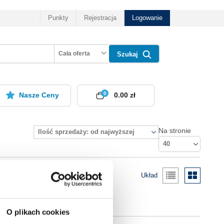
Punkty
Rejestracja
Logowanie
Cała oferta
Szukaj
0
Nasze Ceny
0.00 zł
Na stronie
Ilość sprzedaży: od najwyższej
40
Układ
O plikach cookies