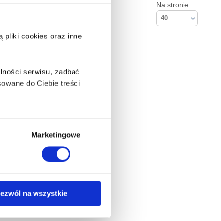
Na stronie
40
pliki cookies oraz inne
lności serwisu, zadbać
owane do Ciebie treści
ą także takie, które wymagają
Marketingowe
na ikonę w lewym dolnym
Kontakt
ezwól na wszystkie
Empik S.A
anych osobowych, w tym
ul. Marszałkowska 104/122