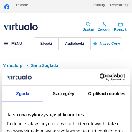
Pomoc
Punkty
Rejestracja
Szukaj
Zaloguj
Koszyk
MENU
Ebooki
Audiobooki
Nasze Ceny
Virtualo.pl
›
Seria Zagłada
Filtruj
Sortuj
Zagłada
Zgoda
Szczegóły
O plikach cookies
Brak pozycji.
Ta strona wykorzystuje pliki cookies
Podobnie jak w innych serwisach internetowych, także
Na stronie
40
na www.virtualo.pl wykorzystywane są pliki cookies oraz