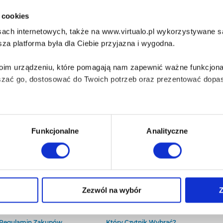
i cookies
ach internetowych, także na www.virtualo.pl wykorzystywane są 
za platforma była dla Ciebie przyjazna i wygodna.
Twoim urządzeniu, które pomagają nam zapewnić ważne funkcjona
szać go, dostosować do Twoich potrzeb oraz prezentować dopas
iezbędne do prawidłowego i bezpiecznego działania serwisu - s
Funkcjonalne
Analityczne
wi Twoje doświadczenia jeśli jesteś naszym Użytkownikiem.
 dobrowolna i można ją zmienić w dowolnym momencie, klikając 
O Virtualo
Baza wiedzy
Zezwól na wybór
Z
Kontakt
Który Format Ebooka Wybrać?
O Nas
Naucz Się Słuchać Audiobooków
aniu przez nas z plików cookies oraz o przetwarzaniu Twoich d
Regulamin Zakupów
Który Czytnik Wybrać?
ieniach, znajdziesz w naszej
Polityce prywatności
.