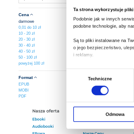
Ta strona wykorzystuje plik
Cena
Podobnie jak w innych serwis
darmowe
podobne technologie, aby nas
0,01 do 10 zł
10 - 20 zł
20 - 30 zł
Są to pliki instalowane na 
30 - 40 zł
o jego bezpieczeństwo, ulep
40 - 50 zł
i reklamy.
50 - 100 zł
powyżej 100 zł
Poza plikami, które są nam n
Wybór
Twojej zgody.
Format
Techniczne
zgody
EPUB
MOBI
Każda udzielona zgoda popra
PDF
Zgoda na pliki cookies jest
Nasza oferta
Polecamy
rogu strony.
Odmowa
Ebooki
Darmowe Ebooki
Audiobooki
Ebooki Na Kindle
Więcej informacji o korzyst
EPrasa
Nasze Ceny
o przysługujących Ci uprawn