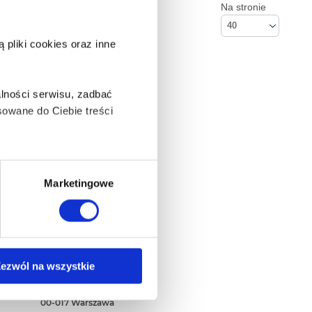
Na stronie
40
pliki cookies oraz inne
lności serwisu, zadbać
owane do Ciebie treści
ą także takie, które wymagają
Marketingowe
na ikonę w lewym dolnym
Kontakt
ezwól na wszystkie
Empik S.A
ul. Marszałkowska 104/122
anych osobowych, w tym
00-017 Warszawa