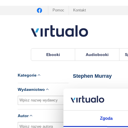
Pomoc
Kontakt
Ebooki
Audiobooki
S
Virtualo.pl
›
Lektor Stephen Murray
Kategorie
Stephen Murray
Wydawnictwo
Brak pozycji.
Autor
Zgoda