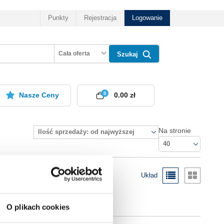
Punkty
Rejestracja
Logowanie
Cała oferta
Szukaj
0
Nasze Ceny
0.00 zł
Na stronie
Ilość sprzedaży: od najwyższej
40
Układ
O plikach cookies