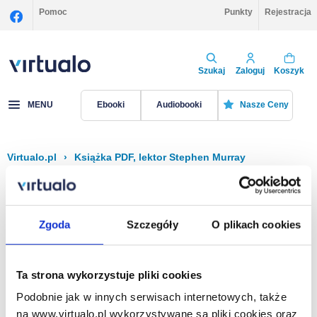
Pomoc
Punkty
Rejestracja
Szukaj
Zaloguj
Koszyk
MENU
Ebooki
Audiobooki
Nasze Ceny
Virtualo.pl
›
Książka PDF, lektor Stephen Murray
Filtruj
Sortuj
Książka PDF, Stephen Murray
Zgoda
Szczegóły
O plikach cookies
Brak pozycji.
Ta strona wykorzystuje pliki cookies
Podobnie jak w innych serwisach internetowych, także
Na stronie
40
na www.virtualo.pl wykorzystywane są pliki cookies oraz