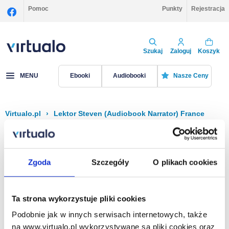
Pomoc
Punkty
Rejestracja
Szukaj
Zaloguj
Koszyk
MENU
Ebooki
Audiobooki
Nasze Ceny
Virtualo.pl
›
Lektor Steven (Audiobook Narrator) France
Filtruj
Sortuj
Steven (Audiobook Narrator) France
Zgoda
Szczegóły
O plikach cookies
Brak pozycji.
Ta strona wykorzystuje pliki cookies
Podobnie jak w innych serwisach internetowych, także
Na stronie
40
na www.virtualo.pl wykorzystywane są pliki cookies oraz