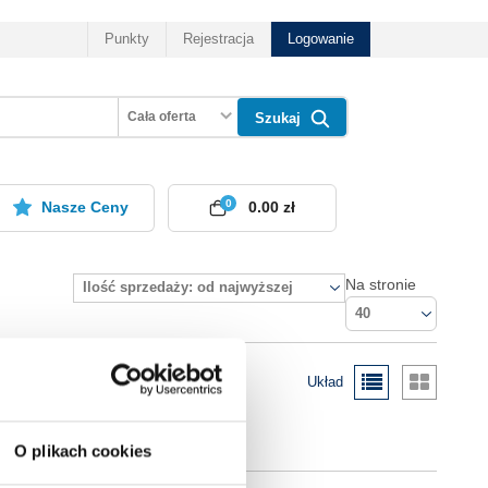
Punkty
Rejestracja
Logowanie
Cała oferta
Szukaj
0
Nasze Ceny
0.00 zł
Na stronie
Ilość sprzedaży: od najwyższej
40
Układ
O plikach cookies