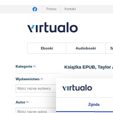
Pomoc
Kontakt
Ebooki
Audiobooki
S
Virtualo.pl
›
Książka EPUB, lektor Taylor Ann Kr
Kategorie
Książka EPUB, Taylor
Wydawnictwo
Brak pozycji.
Autor
Zgoda