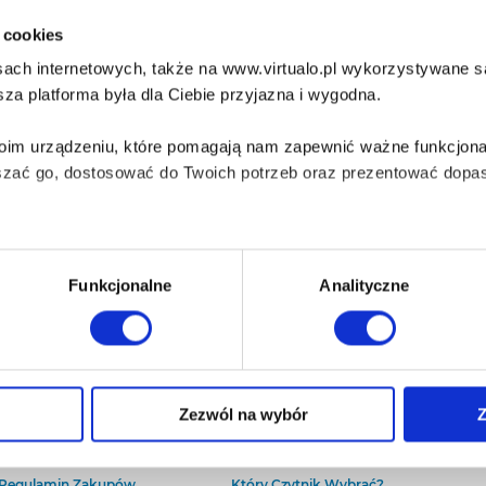
i cookies
ach internetowych, także na www.virtualo.pl wykorzystywane są 
za platforma była dla Ciebie przyjazna i wygodna.
Twoim urządzeniu, które pomagają nam zapewnić ważne funkcjona
szać go, dostosować do Twoich potrzeb oraz prezentować dopas
iezbędne do prawidłowego i bezpiecznego działania serwisu - s
Funkcjonalne
Analityczne
wi Twoje doświadczenia jeśli jesteś naszym Użytkownikiem.
 dobrowolna i można ją zmienić w dowolnym momencie, klikając 
O Virtualo
Baza wiedzy
Zezwól na wybór
Z
Kontakt
Który Format Ebooka Wybrać?
O Nas
Naucz Się Słuchać Audiobooków
aniu przez nas z plików cookies oraz o przetwarzaniu Twoich d
Regulamin Zakupów
Który Czytnik Wybrać?
ieniach, znajdziesz w naszej
Polityce prywatności
.