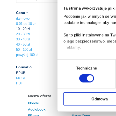
Ta strona wykorzystuje plik
Cena
Podobnie jak w innych serwis
darmowe
podobne technologie, aby nas
0,01 do 10 zł
10 - 20 zł
20 - 30 zł
Są to pliki instalowane na 
30 - 40 zł
o jego bezpieczeństwo, ulep
40 - 50 zł
i reklamy.
50 - 100 zł
powyżej 100 zł
Poza plikami, które są nam n
Wybór
Twojej zgody.
Format
Techniczne
zgody
EPUB
MOBI
Każda udzielona zgoda popra
PDF
Zgoda na pliki cookies jest
Nasza oferta
Polecamy
rogu strony.
Odmowa
Ebooki
Darmowe Ebooki
Audiobooki
Ebooki Na Kindle
Więcej informacji o korzyst
EPrasa
Nasze Ceny
o przysługujących Ci uprawn