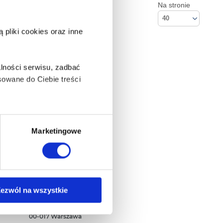
Na stronie
40
pliki cookies oraz inne
lności serwisu, zadbać
owane do Ciebie treści
ą także takie, które wymagają
Marketingowe
na ikonę w lewym dolnym
Kontakt
ezwól na wszystkie
Empik S.A
ul. Marszałkowska 104/122
anych osobowych, w tym
00-017 Warszawa