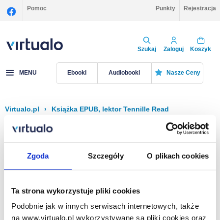
Pomoc
Punkty
Rejestracja
Szukaj
Zaloguj
Koszyk
MENU
Ebooki
Audiobooki
Nasze Ceny
Virtualo.pl
›
Książka EPUB, lektor Tennille Read
Filtruj
Sortuj
Książka EPUB, Tennille Read
Zgoda
Szczegóły
O plikach cookies
Brak pozycji.
Ta strona wykorzystuje pliki cookies
Podobnie jak w innych serwisach internetowych, także
Na stronie
40
na www.virtualo.pl wykorzystywane są pliki cookies oraz