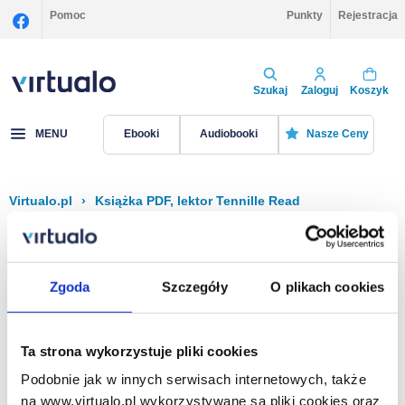
Pomoc
Punkty
Rejestracja
Szukaj
Zaloguj
Koszyk
MENU
Ebooki
Audiobooki
Nasze Ceny
Virtualo.pl
›
Książka PDF, lektor Tennille Read
Filtruj
Sortuj
Książka PDF, Tennille Read
Zgoda
Szczegóły
O plikach cookies
Brak pozycji.
Ta strona wykorzystuje pliki cookies
Podobnie jak w innych serwisach internetowych, także
Na stronie
40
na www.virtualo.pl wykorzystywane są pliki cookies oraz