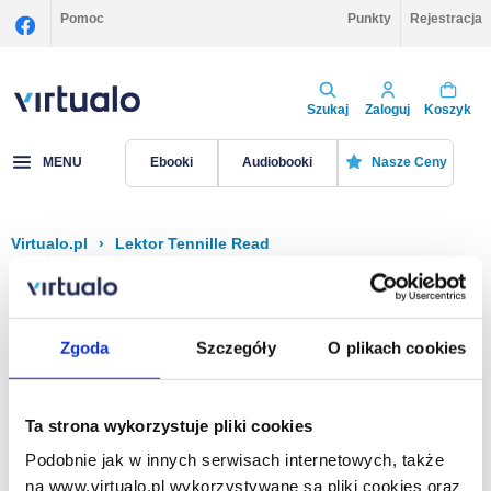
Pomoc
Punkty
Rejestracja
Szukaj
Zaloguj
Koszyk
MENU
Ebooki
Audiobooki
Nasze Ceny
Virtualo.pl
›
Lektor Tennille Read
Filtruj
Sortuj
Tennille Read
Zgoda
Szczegóły
O plikach cookies
Brak pozycji.
Ta strona wykorzystuje pliki cookies
Podobnie jak w innych serwisach internetowych, także
Na stronie
40
na www.virtualo.pl wykorzystywane są pliki cookies oraz