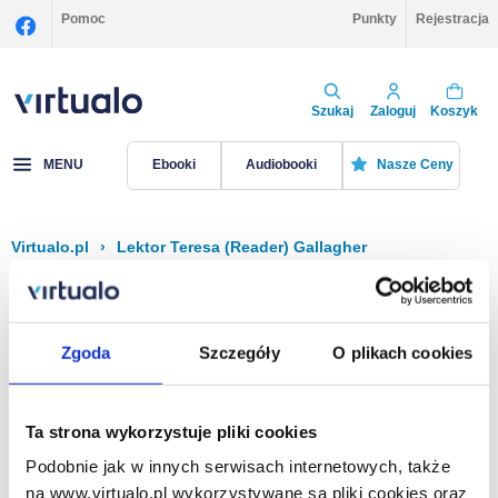
Pomoc
Punkty
Rejestracja
Szukaj
Zaloguj
Koszyk
MENU
Ebooki
Audiobooki
Nasze Ceny
Virtualo.pl
›
Lektor Teresa (Reader) Gallagher
Filtruj
Sortuj
Teresa (Reader) Gallagher
Zgoda
Szczegóły
O plikach cookies
Brak pozycji.
Ta strona wykorzystuje pliki cookies
Podobnie jak w innych serwisach internetowych, także
Na stronie
40
na www.virtualo.pl wykorzystywane są pliki cookies oraz