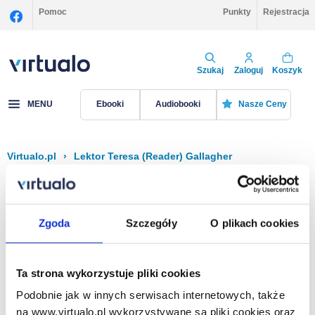
Pomoc
Punkty
Rejestracja
Szukaj
Zaloguj
Koszyk
MENU
Ebooki
Audiobooki
Nasze Ceny
Virtualo.pl
›
Lektor Teresa (Reader) Gallagher
Filtruj
Sortuj
Teresa (Reader) Gallagher
Zgoda
Szczegóły
O plikach cookies
Brak pozycji.
Ta strona wykorzystuje pliki cookies
Podobnie jak w innych serwisach internetowych, także
Na stronie
40
na www.virtualo.pl wykorzystywane są pliki cookies oraz