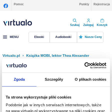
Pomoc
Punkty
Rejestracja
Szukaj
Zaloguj
Koszyk
MENU
Ebooki
Audiobooki
Nasze Ceny
Virtualo.pl
›
Książka MOBI, lektor Thea Alexander
Filtruj
Sortuj
Książka MOBI, Thea Alexander
Zgoda
Szczegóły
O plikach cookies
Brak pozycji.
Ta strona wykorzystuje pliki cookies
Podobnie jak w innych serwisach internetowych, także
Na stronie
40
na www.virtualo.pl wykorzystywane są pliki cookies oraz