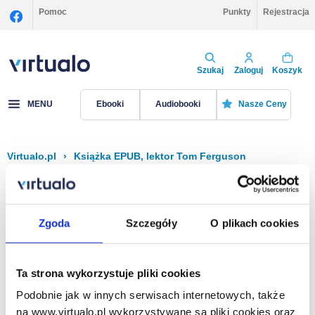
Pomoc
Punkty
Rejestracja
Szukaj
Zaloguj
Koszyk
MENU
Ebooki
Audiobooki
Nasze Ceny
Virtualo.pl
›
Książka EPUB, lektor Tom Ferguson
Filtruj
Sortuj
Książka EPUB, Tom Ferguson
Zgoda
Szczegóły
O plikach cookies
Brak pozycji.
Ta strona wykorzystuje pliki cookies
Podobnie jak w innych serwisach internetowych, także
Na stronie
40
na www.virtualo.pl wykorzystywane są pliki cookies oraz